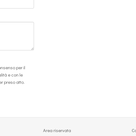
onsenso per il
lità e con le
er preso atto.
Area riservata
Co